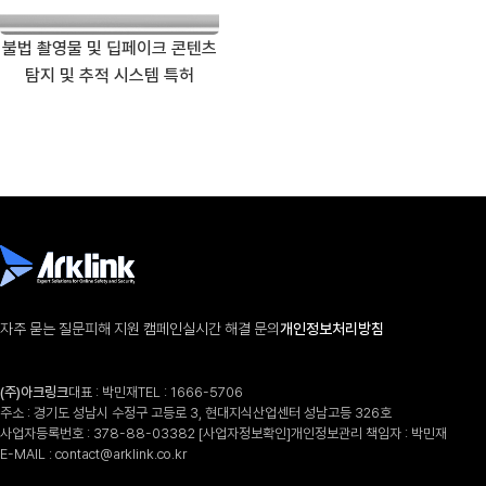
불법 촬영물 및 딥페이크 콘텐츠
탐지 및 추적 시스템 특허
자주 묻는 질문
피해 지원 캠페인
실시간 해결 문의
개인정보처리방침
(주)아크링크
대표 : 박민재
TEL :
1666-5706
주소 : 경기도 성남시 수정구 고등로 3, 현대지식산업센터 성남고등 326호
사업자등록번호 : 378-88-03382
[사업자정보확인]
개인정보관리 책임자 : 박민재
E-MAIL :
contact@arklink.co.kr