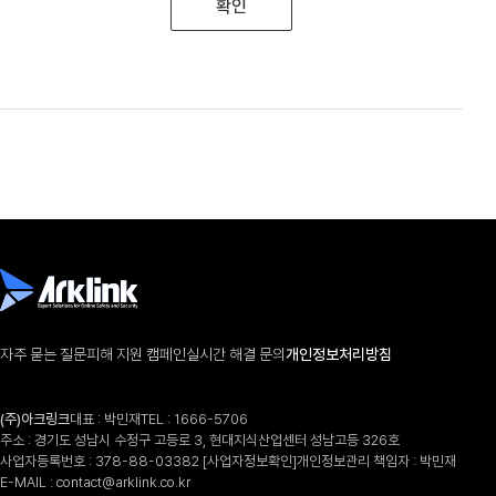
확인
자주 묻는 질문
피해 지원 캠페인
실시간 해결 문의
개인정보처리방침
(주)아크링크
대표 : 박민재
TEL :
1666-5706
주소 : 경기도 성남시 수정구 고등로 3, 현대지식산업센터 성남고등 326호
사업자등록번호 : 378-88-03382
[사업자정보확인]
개인정보관리 책임자 : 박민재
E-MAIL :
contact@arklink.co.kr