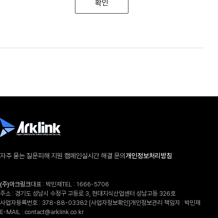
확인
자주 묻는 질문
피해 지원 캠페인
실시간 해결 문의
개인정보처리방침
(주)아크링크
대표 : 박민재
TEL :
1666-5706
주소 : 경기도 성남시 수정구 고등로 3, 현대지식산업센터 성남고등 326호
사업자등록번호 : 378-88-03382
[사업자정보확인]
개인정보관리 책임자 : 박민재
E-MAIL :
contact@arklink.co.kr